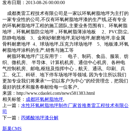
发布日期：2013-08-26 00:00:00
成都奥雷工程技术有限公司是一家以环氧树脂地坪为主打的
一家专业性的公司,不仅有环氧树脂地坪漆的生产线,还有专业
的环氧树脂地坪工程的施工团队,主要业务范围有1、环氧树脂
地坪，环氧树脂防尘地坪，环氧树脂薄涂地板 2、PVC防尘,
防静电地板 3、金刚砂耐磨地坪,彩砂地坪,耐磨地坪,非金属
骨料耐磨地坪 4、球场地坪,压克力球场地坪 5、地板漆,环氧
树脂地坪涂料的生产,销售与施工等
树脂环氧地坪广泛应用于： 电子、制药、食品、服装、纺
织、微机房、 半导体、计算机机房、通信中心机房、各种电
气控制机房、邮电,枢纽及指挥中心，航天、通讯、印刷、兵
工、化工、科研、地下停车场地坪等领域. 因为专注所以我们
更加专业我们将秉承“一切以客户为中心”的经营理念，把我们
最好的技术和服务奉献给每一位客户。
来源：http://www.cdaolei.com/news581383.html
相关标签：
成都环氧树脂地坪
,
上一篇：
水性环氧树脂地坪制作厂家首推奥雷工程技术有限公
司
下一篇：
丙烯酸地坪漆分解
新巢CMS