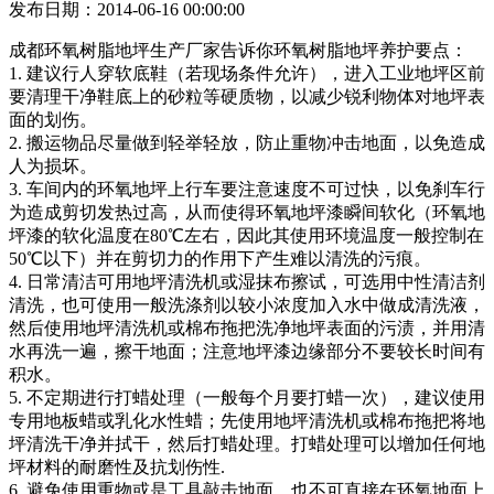
发布日期：2014-06-16 00:00:00
成都环氧树脂地坪生产厂家告诉你环氧树脂地坪养护要点：
1. 建议行人穿软底鞋（若现场条件允许），进入工业地坪区前
要清理干净鞋底上的砂粒等硬质物，以减少锐利物体对地坪表
面的划伤。
2. 搬运物品尽量做到轻举轻放，防止重物冲击地面，以免造成
人为损坏。
3. 车间内的环氧地坪上行车要注意速度不可过快，以免刹车行
为造成剪切发热过高，从而使得环氧地坪漆瞬间软化（环氧地
坪漆的软化温度在80℃左右，因此其使用环境温度一般控制在
50℃以下）并在剪切力的作用下产生难以清洗的污痕。
4. 日常清洁可用地坪清洗机或湿抹布擦试，可选用中性清洁剂
清洗，也可使用一般洗涤剂以较小浓度加入水中做成清洗液，
然后使用地坪清洗机或棉布拖把洗净地坪表面的污渍，并用清
水再洗一遍，擦干地面；注意地坪漆边缘部分不要较长时间有
积水。
5. 不定期进行打蜡处理（一般每个月要打蜡一次），建议使用
专用地板蜡或乳化水性蜡；先使用地坪清洗机或棉布拖把将地
坪清洗干净并拭干，然后打蜡处理。打蜡处理可以增加任何地
坪材料的耐磨性及抗划伤性.
6. 避免使用重物或是工具敲击地面，也不可直接在环氧地面上