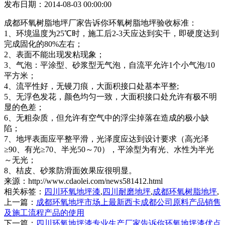
发布日期：2014-08-03 00:00:00
成都环氧树脂地坪厂家告诉你环氧树脂地坪验收标准：
1、环境温度为25℃时，施工后2-3天应达到实干，即硬度达到
完成固化的80%左右；
2、表面不能出现发粘现象；
3、气泡：平涂型、砂浆型无气泡，自流平允许1个小气泡/10
平方米；
4、流平性好，无镘刀痕，大面积接口处基本平整;
5、无浮色发花，颜色均匀一致，大面积接口处允许有极不明
显的色差；
6、无粗杂质，但允许有空气中的浮尘掉落在造成的极小缺
陷；
7、地坪表面应平整平滑，光泽度应达到设计要求（高光泽
≥90、有光≥70、半光50～70），平涂型为有光、水性为半光
～无光；
8、桔皮、砂浆防滑面效果应很明显。
来源：http://www.cdaolei.com/news581412.html
相关标签：
四川环氧地坪漆
,
四川耐磨地坪
,
成都环氧树脂地坪
,
上一篇：
成都环氧地坪市场上最新西卡成都公司原料产品销售
及施工流程产品的使用
下一篇：
四川环氧地坪漆专业生产厂家告诉你环氧地坪漆优点