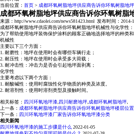
当前位置：
首页
>
成都环氧树脂地坪供应商告诉你环氧树脂地
成都环氧树脂地坪供应商告诉你环氧树脂
来源：http://www.cdaolei.com/news581423.html
发布时间：2014-10-
成都环氧树脂地坪供应商告诉你环氧树脂地坪机械性与化学性：
为了帮助使用地坪装饰保护涂料的顾客正确地选择地坪的种类和
机械性
主要以下三个方面：
1. 耐磨性：地坪在使用时会有哪些车辆行走；
2. 耐压性：地坪在使用时会承受多大荷载；
3. 耐冲击性：冲击力是否会引起地坪面剥离；
化学性
主要考虑以下两个方面：
1. 耐酸碱性：使用时腐蚀性化学物质的种类及浓度。
2. 耐溶剂性：使用时溶剂类型及接触时间。
相关标签：
四川环氧地坪漆
,
四川耐磨地坪
,
成都环氧树脂地坪
,
上一条：
成都环氧树脂地坪供应商告诉你环氧树脂地坪楼层位置
下一条：
四川环氧地坪漆厂家告诉你环氧地坪漆分类
相关新闻
四川环氧地坪漆的施工步骤是什么
2022-01-05
耐磨地坪色彩不均匀原因可能是什么？
2021-07-28