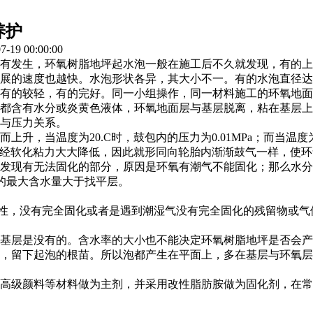
护
养护
19 00:00:00
时有发生，环氧树脂地坪起水泡一般在施工后不久就发现，有的
的速度也越快。水泡形状各异，其大小不一。有的水泡直径达1m
有的较轻，有的完好。同一小组操作，同一材料施工的环氧地
含有水分或炎黄色液体，环氧地面层与基层脱离，粘在基层上的
度与压力关系。
当温度为20.C时，鼓包内的压力为0.01MPa；而当温度为70
料已经软化粘力大大降低，因此就形同向轮胎内渐渐鼓气一样，使
会发现有无法固化的部分，原因是环氧有潮气不能固化；那么水
的最大含水量大于找平层。
性，没有完全固化或者是遇到潮湿气没有完全固化的残留物或
层是没有的。含水率的大小也不能决定环氧树脂地坪是否会产
，留下起泡的根苗。所以泡都产生在平面上，多在基层与环氧层
级颜料等材料做为主剂，并采用改性脂肪胺做为固化剂，在常