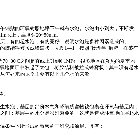
上午铺贴的环氧树脂地坪下午就有水泡。水泡由小到大，不断发
以上，高度达20~50mm。
面层，有的起水泡，有的完好，说明水泡是多种因素造成的。
胶结料被拉成峰窝状，见图1—1；按照“物理学”解释，在盛有
~80.C之间是直线上升到0.1MPa；很多地区在炎热的夏季地
环氧地面层中鼓起了大包，将胶结料被拉成蜂窝状；其中没有起水
分从何处来的呢？主要有以下几个水的来源：
气体。
生水泡，基层的部份水气和环氧残留物被包裹在环氧与基层内，
之间；基层中的水分是很难避免的，这就是造成环氧地面层起水
温条件下所形成的致密的三维交联涂层。具有：