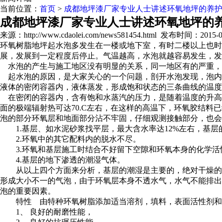
当前位置：
首页
>
成都地坪漆厂家专业人士讲述环氧地坪的养
成都地坪漆厂家专业人士讲述环氧地坪的
来源：http://www.cdaolei.com/news581454.html
发布时间：2015-07-
环氧树脂地坪起水泡多发生在一楼或地下室，有时二楼以上也
展，发展到一定程度后停止。气温越高，水泡就越容易发生，发展
水泡的产生与施工地区没有明显的关系，同一地区有的严重，
起水泡的原因，是大家关心的一个问题，剖开水泡发现，泡内都
液体的密闭容器内，液体蒸发，形成饱和状态的三条曲线的温
在密闭的容器内，含有饱和水蒸汽的压力，是随着温度的升高而上升，
面的极端辐射热可达70.C左右，在这样的高温下，环氧胶结
泡的部分环氧层和地面部分沾不牢固，仔细观测接触部分，也
1.基层、如水泥砂浆找平层，最大含水率达12%左右，基层
2.环氧中的其它配料内的脱水不尽。
3.环氧和基层施工时结合不好留下空隙和环氧本身的化学活
4.基层的地下渗透的潮湿气体。
从以上四个方面来分析，基层的潮湿是主要的，绝对干燥的基
形成大小不一的气泡，由于环氧层本身不透水气，水气不能排出
泡的重要因素。
特性 由特种环氧树脂添加适当溶剂，填料，表面活性剂和高
1、 良好的耐磨性能，