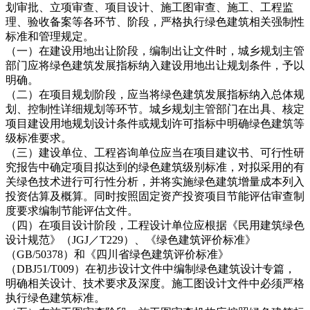
划审批、立项审查、项目设计、施工图审查、施工、工程监
理、验收备案等各环节、阶段，严格执行绿色建筑相关强制性
标准和管理规定。
（一）在建设用地出让阶段，编制出让文件时，城乡规划主管
部门应将绿色建筑发展指标纳入建设用地出让规划条件，予以
明确。
（二）在项目规划阶段，应当将绿色建筑发展指标纳入总体规
划、控制性详细规划等环节。城乡规划主管部门在出具、核定
项目建设用地规划设计条件或规划许可指标中明确绿色建筑等
级标准要求。
（三）建设单位、工程咨询单位应当在项目建议书、可行性研
究报告中确定项目拟达到的绿色建筑级别标准，对拟采用的有
关绿色技术进行可行性分析，并将实施绿色建筑增量成本列入
投资估算及概算。同时按照固定资产投资项目节能评估审查制
度要求编制节能评估文件。
（四）在项目设计阶段，工程设计单位应根据《民用建筑绿色
设计规范》（JGJ／T229）、《绿色建筑评价标准》
（GB/50378）和《四川省绿色建筑评价标准》
（DBJ51/T009）在初步设计文件中编制绿色建筑设计专篇，
明确相关设计、技术要求及深度。施工图设计文件中必须严格
执行绿色建筑标准。