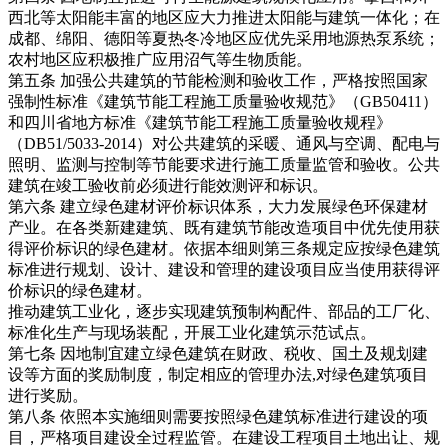
西北等太阳能丰富的地区应大力推进太阳能与建筑一体化；在
成都、绵阳、德阳等夏热冬冷地区应优先采用地源热泵系统；
农村地区应积极推广应用沼气等生物质能。
第五条 加强公共建筑的节能检测和验收工作，严格按照国家
强制性标准《建筑节能工程施工质量验收规范》（GB50411）
和四川省地方标准《建筑节能工程施工质量验收规程》
（DB51/5033-2014）对公共建筑的采暖、通风与空调、配电与
照明、监测与控制等节能要求进行施工质量监管和验收。公共
建筑在竣工验收前必须进行能效测评和标识。
第六条 建立绿色建材评价标识体系，大力发展绿色环保建材
产业。在各类新建建筑、既有建筑节能改造项目中优先使用获
得评价标识的绿色建材。依据本细则第三条规定应按绿色建筑
标准进行规划、设计、建设和管理的建设项目应当使用获得评
价标识的绿色建材。
推动建筑工业化，逐步实现建筑预制构配件、部品的工厂化、
标准化生产与现场装配，开展工业化建筑示范试点。
第七条 因地制宜建立绿色建筑在财政、税收、国土及规划建
设等方面的奖励制度，制定相应的管理办法,对绿色建筑项目
进行奖励。
第八条 依照本实施细则需要按照绿色建筑标准进行建设的项
目，严格项目建设全过程监管。在建设工程项目土地出让、规