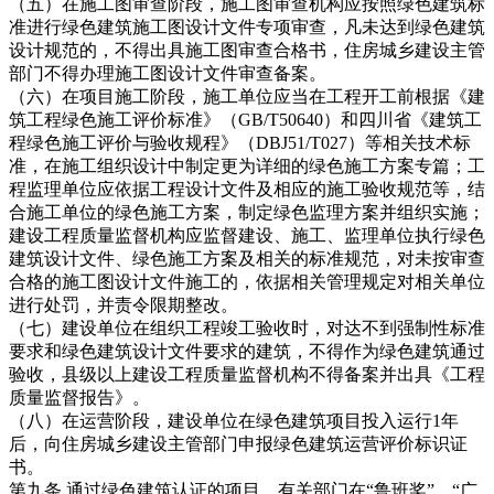
（五）在施工图审查阶段，施工图审查机构应按照绿色建筑标
准进行绿色建筑施工图设计文件专项审查，凡未达到绿色建筑
设计规范的，不得出具施工图审查合格书，住房城乡建设主管
部门不得办理施工图设计文件审查备案。
（六）在项目施工阶段，施工单位应当在工程开工前根据《建
筑工程绿色施工评价标准》（GB/T50640）和四川省《建筑工
程绿色施工评价与验收规程》（DBJ51/T027）等相关技术标
准，在施工组织设计中制定更为详细的绿色施工方案专篇；工
程监理单位应依据工程设计文件及相应的施工验收规范等，结
合施工单位的绿色施工方案，制定绿色监理方案并组织实施；
建设工程质量监督机构应监督建设、施工、监理单位执行绿色
建筑设计文件、绿色施工方案及相关的标准规范，对未按审查
合格的施工图设计文件施工的，依据相关管理规定对相关单位
进行处罚，并责令限期整改。
（七）建设单位在组织工程竣工验收时，对达不到强制性标准
要求和绿色建筑设计文件要求的建筑，不得作为绿色建筑通过
验收，县级以上建设工程质量监督机构不得备案并出具《工程
质量监督报告》。
（八）在运营阶段，建设单位在绿色建筑项目投入运行1年
后，向住房城乡建设主管部门申报绿色建筑运营评价标识证
书。
第九条 通过绿色建筑认证的项目，有关部门在“鲁班奖”、“广